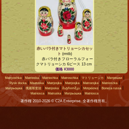
赤いバラ付きマトリョーシカセッ
ト
(rmtb)
赤バラ付きフローラルフォー
クマトリョーシカ 6ピース 13 cm
価格 ¥3000
|
|
|
|
|
|
Matryoshka
Matrioska
Matriochka
Matroschka
マトリョーシカ
Матрешки
|
|
|
|
|
|
Rysk docka
Maatuska
Matrjosjka
Matrjosjka
Matroesjka
Matrioszka
|
|
|
|
|
|
Матрьошка
俄羅斯套娃
Matrjoska
მატრიოშკა
Ματριόσκα
Boneca russa
|
|
|
Matriosca
Matruska
Матрьошка
Matriosca
著作権 2010-2026 © C2A Enterprise. 全著作権所有。