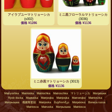
アイラブユーマトリョーシカ
ミニ黒フローラルマトリョーシカ
(s002)
(3036)
価格 ¥1286
価格 ¥1136
ミニ赤黒マトリョーシカ
(3013)
価格 ¥1136
|
|
|
|
|
|
Matryoshka
Matrioska
Matriochka
Matroschka
マトリョーシカ
Матрешки
|
|
|
|
|
|
Rysk docka
Maatuska
Matrjosjka
Matrjosjka
Matroesjka
Matrioszka
|
|
|
|
|
|
Матрьошка
俄羅斯套娃
Matrjoska
მატრიოშკა
Ματριόσκα
Boneca russa
|
|
|
Matriosca
Matruska
Матрьошка
Matriosca