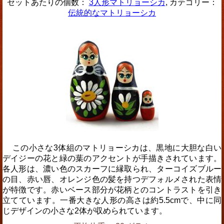
セットあたりの個数：
3人形マトリョーシカ
, カテゴリー：
伝統的なマトリョーシカ
この小さな3体組のマトリョーシカは、黒地に大胆な白い
デイジーの花と緑の葉のアクセントが手描きされています。
各人形は、濃い色のスカーフに縁取られ、ターコイズブルー
の目、赤い唇、オレンジ色の髪を持つデフォルメされた表情
が特徴です。赤いベース部分が花柄とのコントラストを引き
立てています。一番大きな人形の高さは約5.5cmで、中に同
じデザインの小さな2体が収められています。