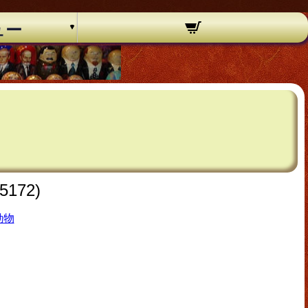
ュー
172)
動物