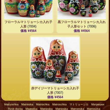
フローラルマトリョーシカ入れ子
黒フローラルマトリョーシカ入れ
人形
(7004)
子人形セット
(7006)
価格 ¥4564
価格 ¥4564
赤デイジーマトリョーシカ入れ子
人形
(7007)
価格 ¥4564
|
|
|
|
|
|
Matryoshka
Matrioska
Matriochka
Matroschka
マトリョーシカ
Матрешки
|
|
|
|
|
|
Rysk docka
Maatuska
Matrjosjka
Matrjosjka
Matroesjka
Matrioszka