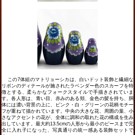
この7体組のマトリョーシカは、白いドット装飾と繊細な
リボンのディテールが施されたラベンダー色のスカーフを特
徴とする、柔らかなフォークスタイルで手描きされていま
す。各人形は、青い目、赤みのある頬、金色の髪を持ち、胴
体には濃い背景の上に、ピンク・白・グリーンの花柄モチー
フが重ねて描かれています。中央の大きな花、周囲の葉、小
さなアクセントの花が、全体に調和の取れた花の構成を生み
出しています。最大約13.5cmの人形から最小のピースまで完
全に入れ子になった、写真通りの統一感ある装飾セットで