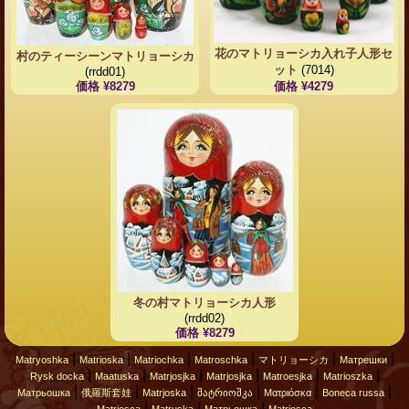
花のマトリョーシカ入れ子人形セ
村のティーシーンマトリョーシカ
ット
(7014)
(rrdd01)
価格 ¥8279
価格 ¥4279
冬の村マトリョーシカ人形
(rrdd02)
価格 ¥8279
|
|
|
|
|
|
Matryoshka
Matrioska
Matriochka
Matroschka
マトリョーシカ
Матрешки
|
|
|
|
|
|
Rysk docka
Maatuska
Matrjosjka
Matrjosjka
Matroesjka
Matrioszka
|
|
|
|
|
|
Матрьошка
俄羅斯套娃
Matrjoska
მატრიოშკა
Ματριόσκα
Boneca russa
|
|
|
Matriosca
Matruska
Матрьошка
Matriosca