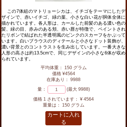
この7体組のマトリョーシカは、イチゴをテーマにしたデ
ザインで、赤いイチゴ、緑の葉、小さな白い花が胴体全体に
描かれています。各人形は、カールした前髪のある濃い色の
髪、緑の目、赤みのある頬、赤い唇が特徴で、ペイントされ
たリボンで結ばれた半透明風のピンクのスカーフをかぶって
います。白いブラウスのディテールと小さなドット装飾が、
濃い背景とのコントラストを生み出しています。一番大きな
人形の高さは約13.5cmで、同じデザインの小さな6体が収め
られています。
平均体重： 150 グラム
価格 ¥4564
在庫あり： 9988
量：
(最大 9988)
価格 1 されています：
¥ 4564
重量は：
150 グラム
カートに入れ
る