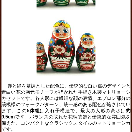
赤と緑を基調とした配色に、伝統的な白い襟のデザインと
青白い花の胸元モチーフが描かれた手描き木製マトリョーシ
カセットです。各人形には繊細な顔の表情、エプロン部分の
縞模様のフォークパターン、統一感のある配色が施されてい
ます。この
5体組
は入れ子構造で、最大の人形の高さは
約
9.5cm
です。バランスの取れた花柄装飾と伝統的な雰囲気を
備えた、コンパクトなクラシックスタイルのマトリョーシカ
です。