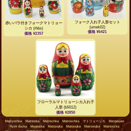
フォーク入れ子人形セット
赤いバラ付きフォークマトリョー
(umek02)
シカ
(rhbs)
価格 ¥6421
価格 ¥2357
フローラルマトリョーシカ入れ子
人形
(b5012)
価格 ¥2850
|
|
|
|
|
|
Matryoshka
Matrioska
Matriochka
Matroschka
マトリョーシカ
Матрешки
|
|
|
|
|
|
Rysk docka
Maatuska
Matrjosjka
Matrjosjka
Matroesjka
Matrioszka