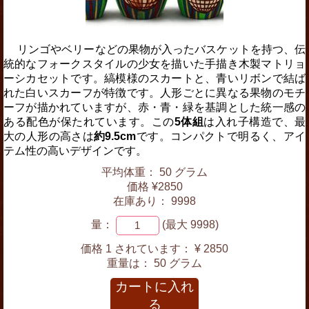
リンゴやベリーなどの果物が入ったバスケットを持つ、伝
統的なフォークスタイルの少女を描いた手描き木製マトリョ
ーシカセットです。縞模様のスカートと、青いリボンで結ば
れた白いスカーフが特徴です。人形ごとに異なる果物のモチ
ーフが描かれていますが、赤・青・緑を基調とした統一感の
ある配色が保たれています。この
5体組
は入れ子構造で、最
大の人形の高さは
約9.5cm
です。コンパクトで明るく、アイ
テム性の高いデザインです。
平均体重： 50 グラム
価格 ¥2850
在庫あり： 9998
量：
(最大 9998)
価格 1 されています：
¥ 2850
重量は：
50 グラム
カートに入れ
る