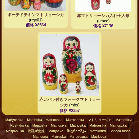
ポーチドチキンマトリョーシカ
赤マトリョーシカ入れ子人形
(rrge01)
(umeg)
価格 ¥8564
価格 ¥7136
赤いバラ付きフォークマトリョー
シカ
(rhbs)
価格 ¥2357
|
|
|
|
|
|
Matryoshka
Matrioska
Matriochka
Matroschka
マトリョーシカ
Матрешки
|
|
|
|
|
|
Rysk docka
Maatuska
Matrjosjka
Matrjosjka
Matroesjka
Matrioszka
|
|
|
|
|
|
Матрьошка
俄羅斯套娃
Matrjoska
მატრიოშკა
Ματριόσκα
Boneca russa
|
|
|
Matriosca
Matruska
Матрьошка
Matriosca