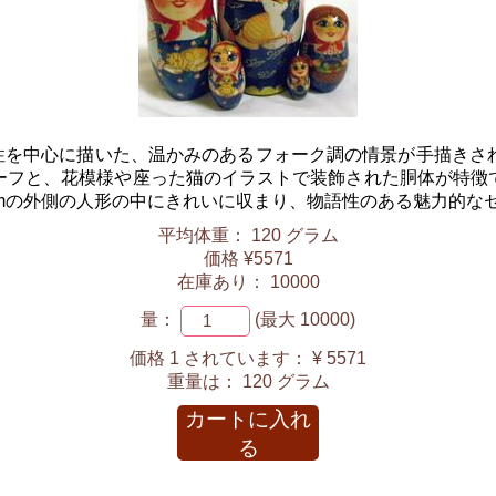
性を中心に描いた、温かみのあるフォーク調の情景が手描きさ
ーフと、花模様や座った猫のイラストで装飾された胴体が特徴
cmの外側の人形の中にきれいに収まり、物語性のある魅力的な
平均体重： 120 グラム
価格 ¥5571
在庫あり： 10000
量：
(最大 10000)
価格 1 されています：
¥ 5571
重量は：
120 グラム
カートに入れ
る