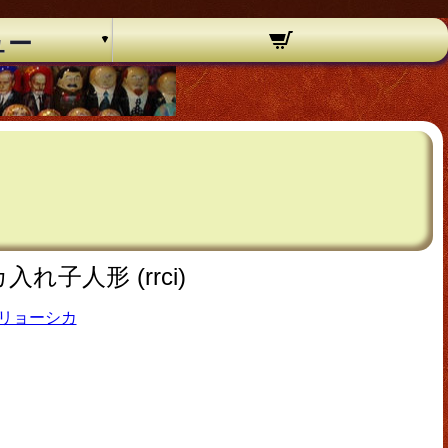
ュー
子人形 (rrci)
リョーシカ