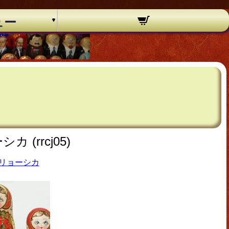
ュー
(rrcj05)
リョーシカ