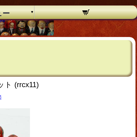
ュー
rrcx11)
節