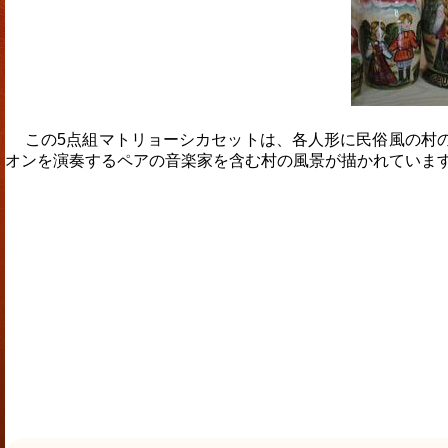
この5点組マトリョーシカセットは、各人形に民俗風の村
オンを演奏するペアの音楽家を含む村の風景が描かれています