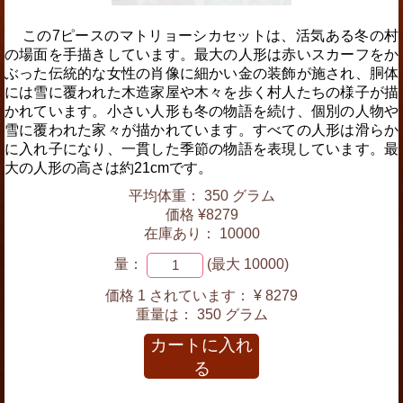
この7ピースのマトリョーシカセットは、活気ある冬の村
の場面を手描きしています。最大の人形は赤いスカーフをか
ぶった伝統的な女性の肖像に細かい金の装飾が施され、胴体
には雪に覆われた木造家屋や木々を歩く村人たちの様子が描
かれています。小さい人形も冬の物語を続け、個別の人物や
雪に覆われた家々が描かれています。すべての人形は滑らか
に入れ子になり、一貫した季節の物語を表現しています。最
大の人形の高さは約21cmです。
平均体重： 350 グラム
価格 ¥8279
在庫あり： 10000
量：
(最大 10000)
価格 1 されています：
¥ 8279
重量は：
350 グラム
カートに入れ
る