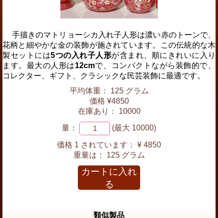
手描きのマトリョーシカ入れ子人形は濃い赤のトーンで、
花柄と細やかな金の装飾が施されています。この伝統的な木
製セットには
5つの入れ子人形
が含まれ、順にきれいに入り
ます。最大の人形は
12cm
で、コンパクトながら装飾的で、
コレクター、ギフト、クラシックな民芸装飾に最適です。
平均体重： 125 グラム
価格 ¥4850
在庫あり： 10000
量：
(最大 10000)
価格 1 されています：
¥ 4850
重量は：
125 グラム
カートに入れ
る
類似製品