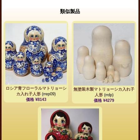
類似製品
ロシア青フローラルマトリョーシ
無塗装木製マトリョーシカ入れ子
カ入れ子人形
(rrep09)
人形
(rrdp)
価格 ¥8143
価格 ¥4279