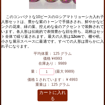
このコンパクトな10ピースのロシアマトリョーシカ入れ子
人形セットは、豊かな紫のトーンで手描きされ、鮮やかなピ
ンクの花束、緑の葉、控えめな金のアクセントで装飾されて
います。各人形は伝統的で表情豊かな顔を持ち、花柄はセッ
ト全体で繰り返されます。最大の人形は
12cm
で、棚や机、
小さな展示スペースに最適です。すべての人形は滑らかに入
れ子になります。
平均体重： 125 グラム
価格 ¥4993
在庫あり： 9989
量：
(最大 9989)
価格 1 されています：
¥ 4993
重量は：
125 グラム
カートに入れ
る