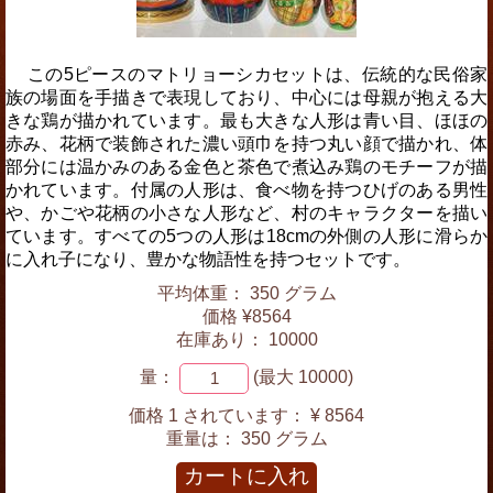
この5ピースのマトリョーシカセットは、伝統的な民俗家
族の場面を手描きで表現しており、中心には母親が抱える大
きな鶏が描かれています。最も大きな人形は青い目、ほほの
赤み、花柄で装飾された濃い頭巾を持つ丸い顔で描かれ、体
部分には温かみのある金色と茶色で煮込み鶏のモチーフが描
かれています。付属の人形は、食べ物を持つひげのある男性
や、かごや花柄の小さな人形など、村のキャラクターを描い
ています。すべての5つの人形は18cmの外側の人形に滑らか
に入れ子になり、豊かな物語性を持つセットです。
平均体重： 350 グラム
価格 ¥8564
在庫あり： 10000
量：
(最大 10000)
価格 1 されています：
¥ 8564
重量は：
350 グラム
カートに入れ