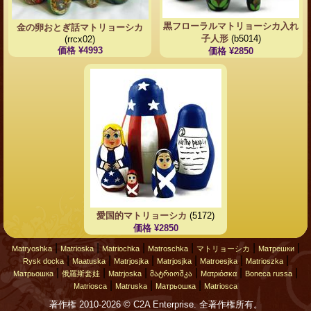
黒フローラルマトリョーシカ入れ
金の卵おとぎ話マトリョーシカ
子人形
(b5014)
(rrcx02)
価格 ¥4993
価格 ¥2850
愛国的マトリョーシカ
(5172)
価格 ¥2850
|
|
|
|
|
|
Matryoshka
Matrioska
Matriochka
Matroschka
マトリョーシカ
Матрешки
|
|
|
|
|
|
Rysk docka
Maatuska
Matrjosjka
Matrjosjka
Matroesjka
Matrioszka
|
|
|
|
|
|
Матрьошка
俄羅斯套娃
Matrjoska
მატრიოშკა
Ματριόσκα
Boneca russa
|
|
|
Matriosca
Matruska
Матрьошка
Matriosca
著作権 2010-2026 © C2A Enterprise. 全著作権所有。