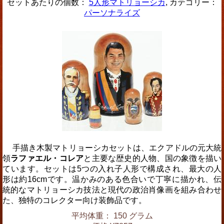
セットあたりの個数：
5人形マトリョーシカ
, カテゴリー：
パーソナライズ
手描き木製マトリョーシカセットは、エクアドルの元大統
領
ラファエル・コレア
と主要な歴史的人物、国の象徴を描い
ています。セットは5つの入れ子人形で構成され、最大の人
形は約16cmです。温かみのある色合いで丁寧に描かれ、伝
統的なマトリョーシカ技法と現代の政治肖像画を組み合わせ
た、独特のコレクター向け装飾品です。
平均体重： 150 グラム