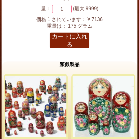
量：
(最大 9999)
価格 1 されています：
¥ 7136
重量は：
175 グラム
カートに入れ
る
類似製品