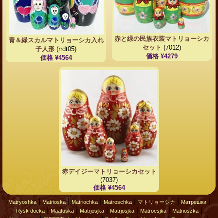
赤と緑の民族衣装マトリョーシカ
青＆緑スカルマトリョーシカ入れ
セット
(7012)
子人形
(rrdt05)
価格 ¥4279
価格 ¥4564
赤デイジーマトリョーシカセット
(7037)
価格 ¥4564
|
|
|
|
|
|
Matryoshka
Matrioska
Matriochka
Matroschka
マトリョーシカ
Матрешки
|
|
|
|
|
|
Rysk docka
Maatuska
Matrjosjka
Matrjosjka
Matroesjka
Matrioszka