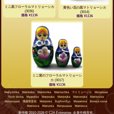
ミニ黒フローラルマトリョーシカ
黄色い花の黒マトリョーシカ
(3036)
(3014)
価格 ¥1136
価格 ¥1136
ミニ紫のフローラルマトリョーシ
カ
(3017)
価格 ¥1136
|
|
|
|
|
|
Matryoshka
Matrioska
Matriochka
Matroschka
マトリョーシカ
Матрешки
|
|
|
|
|
|
Rysk docka
Maatuska
Matrjosjka
Matrjosjka
Matroesjka
Matrioszka
|
|
|
|
|
|
Матрьошка
俄羅斯套娃
Matrjoska
მატრიოშკა
Ματριόσκα
Boneca russa
|
|
|
Matriosca
Matruska
Матрьошка
Matriosca
著作権 2010-2026 © C2A Enterprise. 全著作権所有。